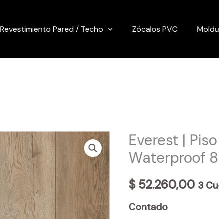
Revestimiento Pared / Techo
Zócalos PVC
Moldu
Everest | Pis
Waterproof
$
52.260,00
3 Cu
Contado