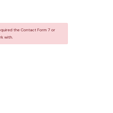
equired the Contact Form 7 or
k with.