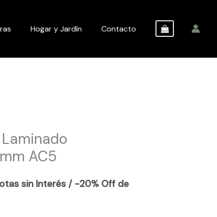
ras
Hogar y Jardín
Contacto
o Laminado
 8mm AC5
otas sin Interés / -20% Off de