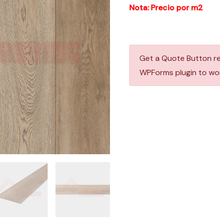
Nota: Precio por m2
Get a Quote Button r
WPForms plugin to wor