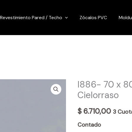
Revestimiento Pared / Techo
Zócalos PVC
Moldu
I886- 70 x 8
Cielorraso
$
6.710,00
3 Cuota
Contado