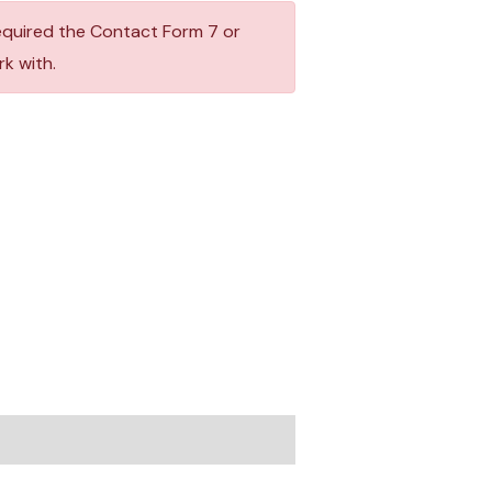
equired the Contact Form 7 or
k with.