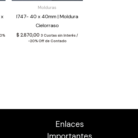
Molduras
 x
I747- 40 x 40mm | Moldura
Cielorraso
$
2.870,00
20%
3 Cuotas sin Interés /
-20% Off de Contado
Enlaces
Importantes