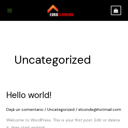
Ir
al
contenido
Uncategorized
Hello world!
Hello
world!
Dejá un comentario
/
Uncategorized
/
elconde@hotmail.com
Welcome to WordPress. This is your first post. Edit or delete
it, then start writing!