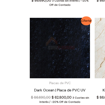
$
86.690,00
$
86.
3 Cuotas sin Interés / -20%
Off de Contado
El
El
¡Oferta!
precio
precio
original
actual
era:
es:
$ 86.690,00.
$ 62.800,00.
Placas de PVC
Dark Ocean | Placa de PVC UV
K
$
86.690,00
$
62.800,00
$
86.
3 Cuotas sin
Interés / -20% Off de Contado