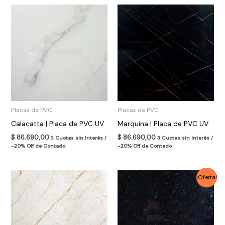
Placas de PVC
Placas de PVC
Calacatta | Placa de PVC UV
Marquina | Placa de PVC UV
$
86.690,00
$
86.690,00
3 Cuotas sin Interés /
3 Cuotas sin Interés /
-20% Off de Contado
-20% Off de Contado
El
El
¡Oferta!
precio
precio
original
actual
era:
es:
$ 86.690,00.
$ 62.800,